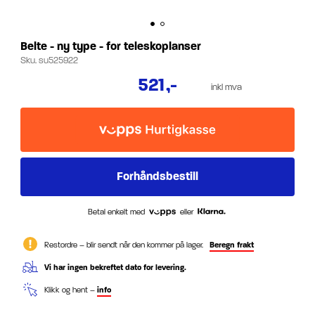
Belte - ny type - for teleskoplanser
Sku.
su525922
521
,-
inkl mva
Betal enkelt med
eller
Restordre – blir sendt når den kommer på lager.
Beregn frakt
Vi har ingen bekreftet dato for levering.
Klikk og hent –
info