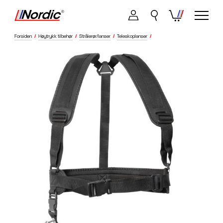
Forsiden
/
Høytrykk tilbehør
/
Strålerør/lanser
/
Teleskoplanser
/