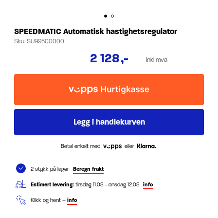
SPEEDMATIC Automatisk hastighetsregulator
Sku.
SU99500000
2 128
,-
inkl mva
Betal enkelt med
eller
2 stykk på lager
Beregn frakt
Estimert levering:
tirsdag 11.08 - onsdag 12.08
info
Klikk og hent –
info