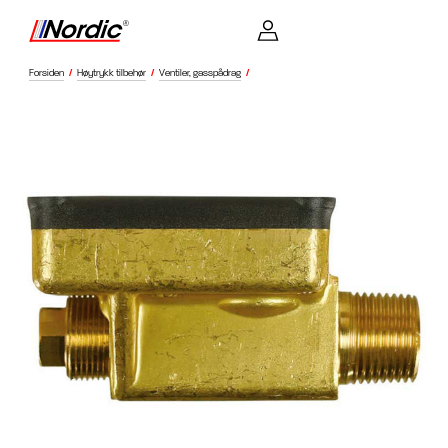
Forsiden
/
Høytrykk tilbehør
/
Ventiler, gasspådrag
/