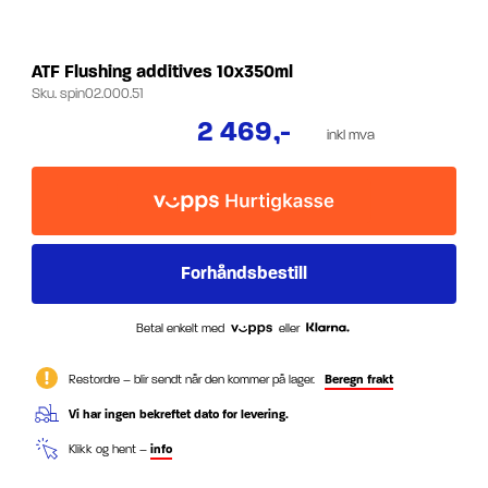
ATF Flushing additives 10x350ml
Sku.
spin02.000.51
2 469
,-
inkl mva
Betal enkelt med
eller
Restordre – blir sendt når den kommer på lager.
Beregn frakt
Vi har ingen bekreftet dato for levering.
Klikk og hent –
info