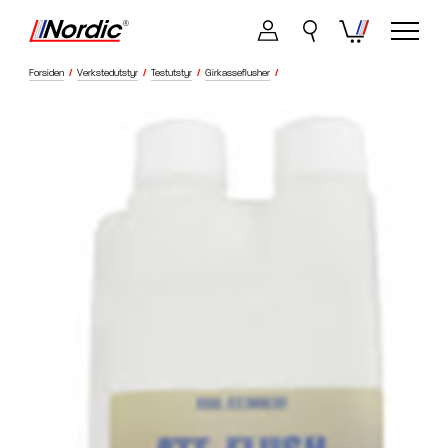
Forsiden
/
Verkstedutstyr
/
Testutstyr
/
Girkasseflusher
/