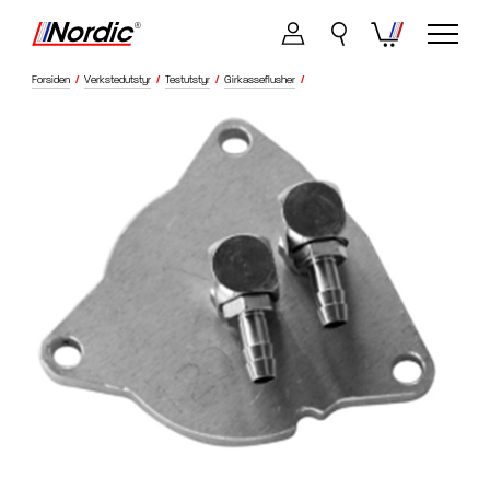
Forsiden
/
Verkstedutstyr
/
Testutstyr
/
Girkasseflusher
/