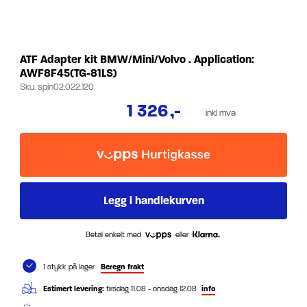
ATF Adapter kit BMW/Mini/Volvo . Application:
AWF8F45(TG-81LS)
Sku.
spin02.022.120
1 326
,-
inkl mva
Betal enkelt med
eller
1 stykk på lager
Beregn frakt
Estimert levering:
tirsdag 11.08 - onsdag 12.08
info