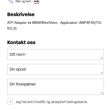
Klikk og hent –
info
Beskrivelse
ATF Adapter kit BMW/Mini/Volvo . Application: AWF8F45(TG-
81LS)
Kontakt oss
Ditt navn
Din epost
Din forespørsel
Jeg har lest, forstått og akseptert betingelsene.