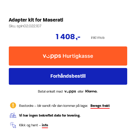
Adapter kit for Maserati
Sku.
spin02.022.107
1 408
,-
inkl mva
Betal enkelt med
eller
Restordre – blir sendt når den kommer på lager.
Beregn frakt
Vi har ingen bekreftet dato for levering.
Klikk og hent –
info