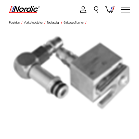
Forsiden
/
Verkstedutstyr
/
Testutstyr
/
Girkasseflusher
/