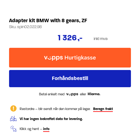
Adapter kit BMW with 8 gears, ZF
Sku.
spin02.022.98
1 326
,-
inkl mva
Betal enkelt med
eller
Restordre – blir sendt når den kommer på lager.
Beregn frakt
Vi har ingen bekreftet dato for levering.
Klikk og hent –
info