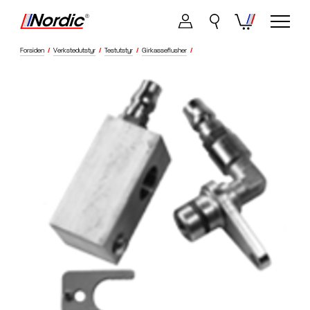
Forsiden
/
Verkstedutstyr
/
Testutstyr
/
Girkasseflusher
/