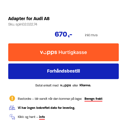
Adapter for Audi A8
Sku.
spin02.022.74
670
,-
inkl mva
Betal enkelt med
eller
Restordre – blir sendt når den kommer på lager.
Beregn frakt
Vi har ingen bekreftet dato for levering.
Klikk og hent –
info