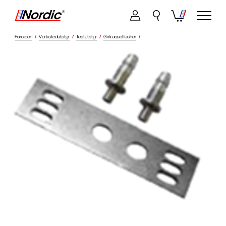
Forsiden
/
Verkstedutstyr
/
Testutstyr
/
Girkasseflusher
/