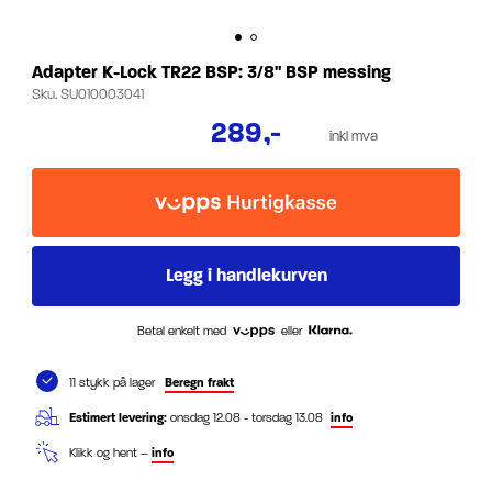
Adapter K-Lock TR22 BSP: 3/8" BSP messing
Sku.
SU010003041
289
,-
inkl mva
Betal enkelt med
eller
11 stykk på lager
Beregn frakt
Estimert levering:
onsdag 12.08 - torsdag 13.08
info
Klikk og hent –
info