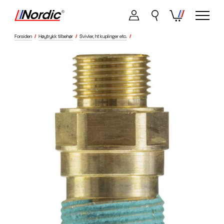
Forsiden
/
Høytrykk tilbehør
/
Svivler, ht kuplinger etc.
/