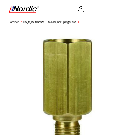
Forsiden
/
Høytrykk tilbehør
/
Svivler, ht kuplinger etc.
/