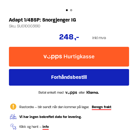
Adapt 1/4BSP: Snorgjenger IG
Sku.
SU010003610
248
,-
inkl mva
Betal enkelt med
eller
Restordre – blir sendt når den kommer på lager.
Beregn frakt
Vi har ingen bekreftet dato for levering.
Klikk og hent –
info