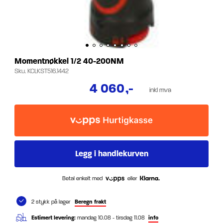
Momentnøkkel 1/2 40-200NM
Sku.
KCLKST516.1442
4 060
,-
inkl mva
Betal enkelt med
eller
2 stykk på lager
Beregn frakt
Estimert levering:
mandag 10.08 - tirsdag 11.08
info