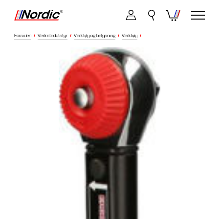
Forsiden
/
Verkstedutstyr
/
Verktøy og belysning
/
Verktøy
/