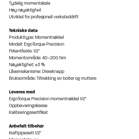
Tydelig momentskala
Høy nøyaktighet
Utviklet for profesjonell verksteddrift
Tekniske data
Produkttype: Momentnøkkel
Modell: ErgoTorque Precision
Firkantfeste: 1/2"
Momentområde: 40–200 Nm
Nøyaktighet: ±3 %
Låsemekanisme: Dreieknapp
Bruksområde: Tiltrekking av bolter og muttere
Leveres med
ErgoTorque Precision momentnøkkel 1/2"
Oppbevaringskasse
Kalibreringssertifikat
Anbefalt tilbehør
Kraftpipesett 1/2"