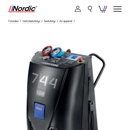
Forsiden
/
Verkstedutstyr
/
Testutstyr
/
Ac apparat
/