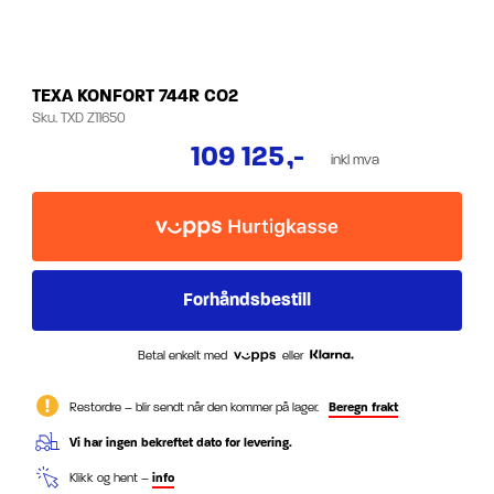
TEXA KONFORT 744R CO2
Sku.
TXD Z11650
109 125
,-
inkl mva
Betal enkelt med
eller
Restordre – blir sendt når den kommer på lager.
Beregn frakt
Vi har ingen bekreftet dato for levering.
Klikk og hent –
info