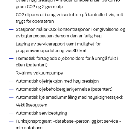
Svært høy presisjon – maksimumtoleranser på kun 10
gram CO2 og 2 gram olje
CO2 slippes ut i omgivelsesluften på kontrollert vis, helt
trygt for operatøren
Stasjonen måler CO2-konsentrasjonen i omgivelsene, og
avbryter prosessen dersom den er farlig høy
Lagring av servicerapport samt mulighet for
programvareoppdatering via SD-kort
Hermetisk forseglede oljebeholdere for å unngå fukt i
oljen (patentert)
To-trinns vakuumpumpe
Automatisk oljeinjeksjon med høy presisjon
Automatisk oljebeholdergjenkjennelse (patentert)
Automatisk kjølemediummåling med nøyaktighetssjekk
Vektlåsesystem
Automatisk servicestyring
Funksjonsprogram: -database -personliggjort service -
min database