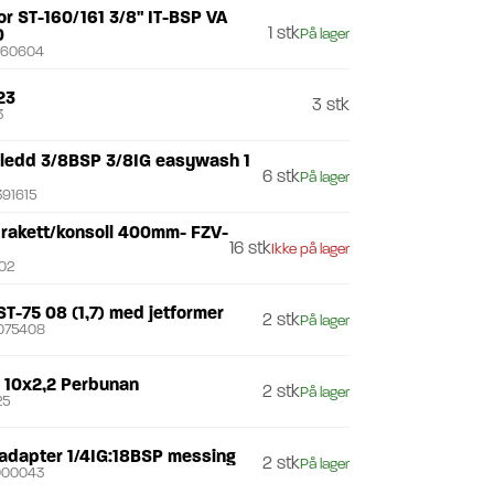
or ST-160/161 3/8" IT-BSP VA
1 stk
0
På lager
160604
23
3 stk
3
lledd 3/8BSP 3/8IG easywash 1
6 stk
På lager
91615
rakett/konsoll 400mm- FZV-
16 stk
Ikke på lager
02
ST-75 08 (1,7) med jetformer
2 stk
På lager
075408
g 10x2,2 Perbunan
2 stk
På lager
25
adapter 1/4IG:18BSP messing
2 stk
På lager
000043