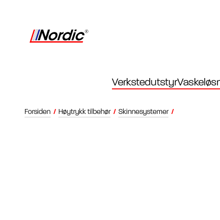
Verkstedutstyr
Vaskeløsn
Forsiden
/
Høytrykk tilbehør
/
Skinnesystemer
/