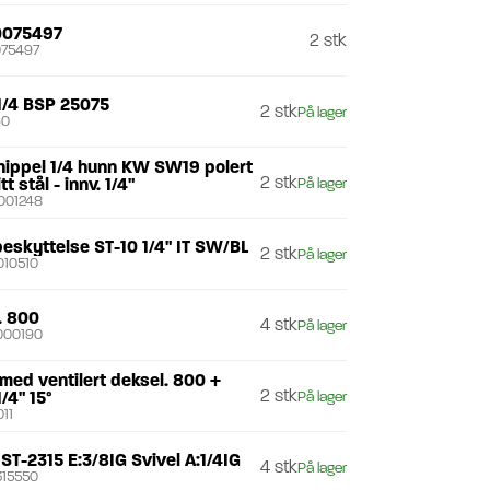
0075497
2 stk
75497
1/4 BSP 25075
2 stk
På lager
60
nippel 1/4 hunn KW SW19 polert
2 stk
tt stål - innv. 1/4"
På lager
001248
eskyttelse ST-10 1/4" IT SW/BL
2 stk
På lager
10510
. 800
4 stk
På lager
000190
 med ventilert deksel. 800 +
2 stk
/4" 15°
På lager
11
 ST-2315 E:3/8IG Svivel A:1/4IG
4 stk
På lager
15550