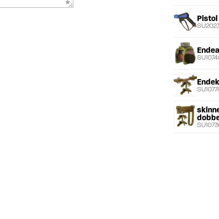
Pisto
SU202
Endea
SU1074
Endek
SU1077
skinn
dobbe
SU1073
Høyde
SU1078
Slang
30m
SU1073
skjøt
SU1072