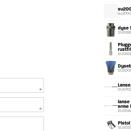
su20
su2000
dyse 
SU618
Plugg
rustfri
SU040
Dyseb
SU2000
Lanse
SU070
lanse
erme 1
SU51140
Pistol
SU2023