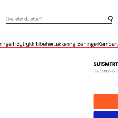
inger
Høytrykk tilbehør
Lakkering løsninger
Kampanj
SU15MTRT
Sku.
556163-15-3