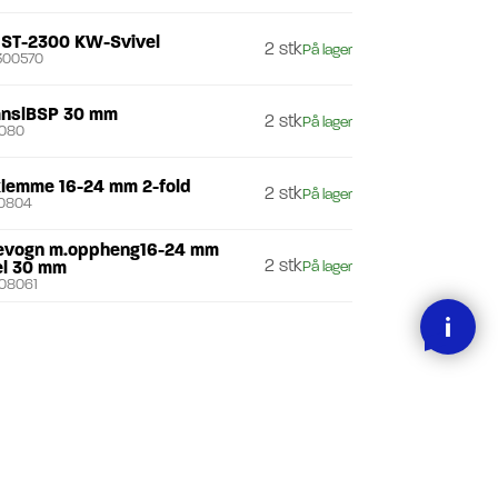
l ST-2300 KW-Svivel
2 stk
På lager
300570
nslBSP 30 mm
2 stk
På lager
080
lemme 16-24 mm 2-fold
2 stk
På lager
0804
evogn m.oppheng16-24 mm
2 stk
l 30 mm
På lager
08061
justerbar skinneholder 30 mm
16 stk
På lager
082
evogn 16-24mm trippel profil:
8 stk
m
På lager
08003
 C-skinne 30 mm
4 stk
På lager
080