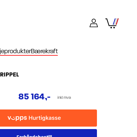
eprodukter
Bærekraft
RIPPEL
85 164
,-
inkl mva