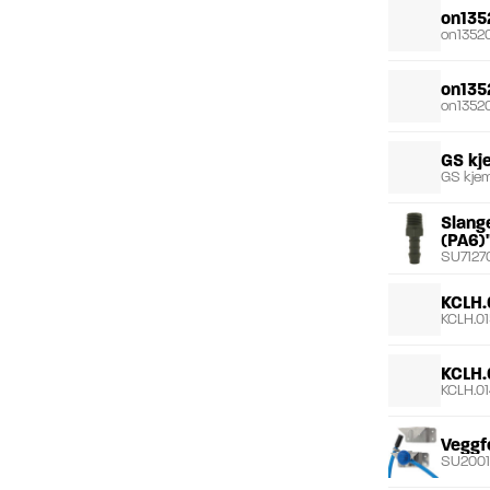
on135
on1352
on135
on13520
GS kj
GS kjem
Slang
(PA6)
SU7127
KCLH.
KCLH.01
KCLH.
KCLH.01
Veggfe
SU2001