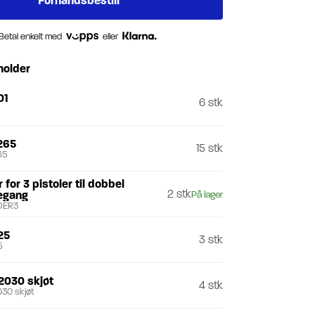
Betal enkelt med
eller
holder
01
6 stk
1
265
15 stk
65
 for 3 pistoler til dobbel
2 stk
egang
På lager
DER3
25
3 stk
5
2030 skjøt
4 stk
30 skjøt