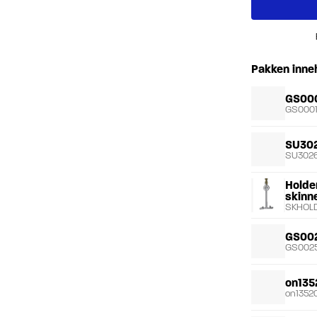
Pakken inne
GS00
GS000
SU30
SU302
Holder
skinn
SKHOL
GS00
GS002
on135
on13520