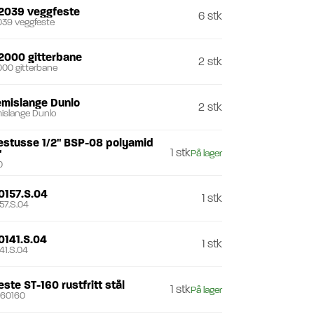
2039 veggfeste
6 stk
039 veggfeste
2000 gitterbane
2 stk
00 gitterbane
emislange Dunlo
2 stk
islange Dunlo
estusse 1/2" BSP-08 polyamid
1 stk
"
På lager
0
0157.S.04
1 stk
57.S.04
0141.S.04
1 stk
41.S.04
ste ST-160 rustfritt stål
1 stk
På lager
60160