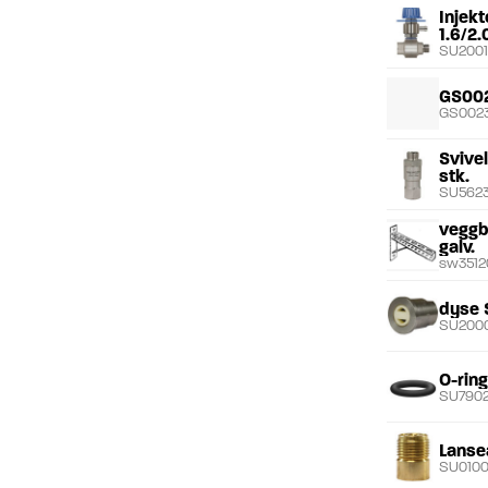
Injekt
1.6/2.
SU200
GS00
GS002
Svive
stk.
SU5623
veggb
galv.
sw3512
dyse 
SU200
O-rin
SU790
Lanse
SU010