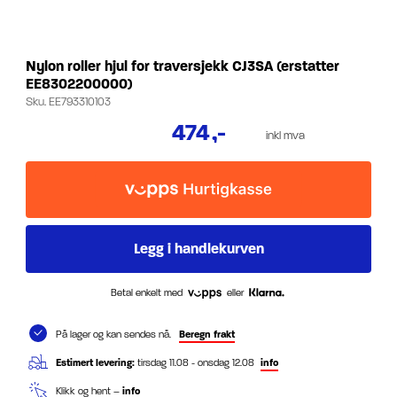
Nylon roller hjul for traversjekk CJ3SA (erstatter
EE8302200000)
Sku.
EE793310103
474
,-
inkl mva
Betal enkelt med
eller
På lager og kan sendes nå.
Beregn frakt
Estimert levering:
tirsdag 11.08 - onsdag 12.08
info
Klikk og hent –
info