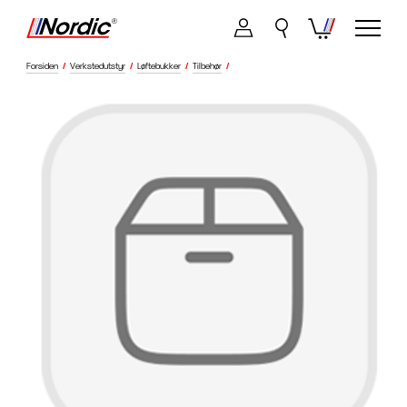
Forsiden
/
Verkstedutstyr
/
Løftebukker
/
Tilbehør
/