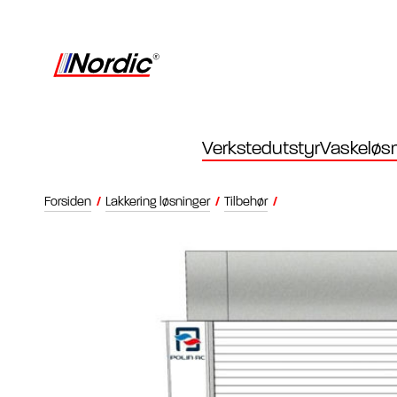
Verkstedutstyr
Vaskeløsn
Forsiden
/
Lakkering løsninger
/
Tilbehør
/