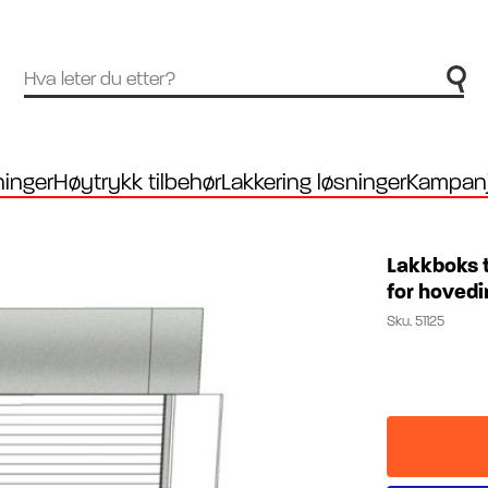
inger
Høytrykk tilbehør
Lakkering løsninger
Kampanj
Lakkboks t
for hove
Sku.
51125