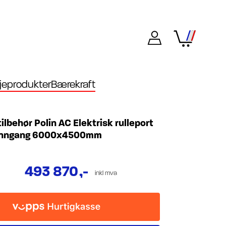
eprodukter
Bærekraft
ilbehør Polin AC Elektrisk rulleport
dinngang 6000x4500mm
493 870
,-
inkl mva