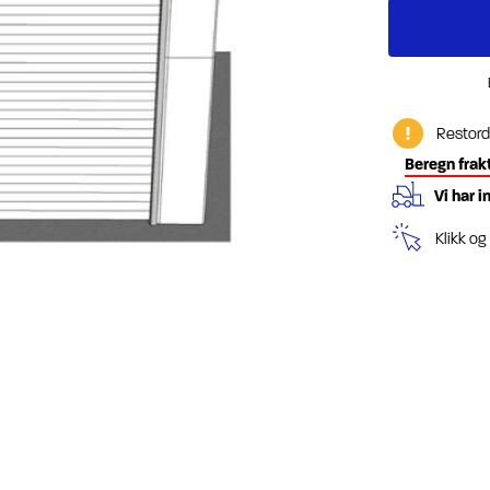
Restord
Beregn frak
Vi har i
Klikk o