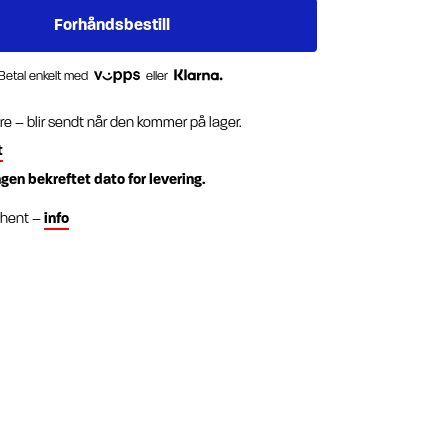
Betal enkelt med
eller
re – blir sendt når den kommer på lager.
t
ngen bekreftet dato for levering.
g hent –
info