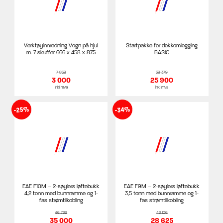
Verktøyinnredning Vogn på hjul
Startpakke for dekkomlegging
m. 7 skuffer 666 x 458 x 875
BASIC
7 859
39 379
3 000
25 900
inkl mva
inkl mva
-25%
-34%
EAE F10M – 2-søylers løftebukk
EAE F9M – 2-søylers løftebukk
4,2 tonn med bunnramme og 1-
3,5 tonn med bunnramme og 1-
fas strømtilkobling
fas strømtilkobling
46 736
43 106
35 000
28 625