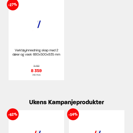
-27%
Verktøyinnredning skap med 2
dører og vask 680x500x835 mm
11 450
8 359
inkl mva
Ukens Kampanjeprodukter
-62%
-34%