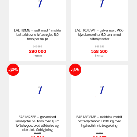
EAE HDM8 – sett med 4 mobile
EAE HX6 BWF – galvanisert PKK-
batteridrevne løftesøyler, 8,0
kjørebaneløfter 6,0 tonn med
tonn per søyle
slitasjetester
343 663
658 625
290 000
558 500
inkl mva
inkl mva
-33%
-16%
EAE MR35E – galvanisert
EAE MS12MF – elektrisk mobilt
kanalløfter 3,5 tonn med 1,0 m
batteriløftebord 1 200 kg med
løftehøyde, bred utførelse og
hydraulisk nivåregulering
elektrisk låsfrigjøring
73 738
118 855