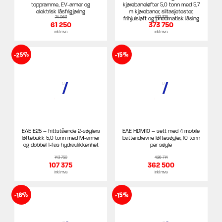
toppramme, EV-armer og
kjørebaneløfter 5,0 tonn med 5,7
elektrisk låsfrigjøring
m kjørebaner, slitasjetester,
74 063
437 375
frihjulsløft og pneumatisk låsing
61 250
373 750
inkl mva
inkl mva
-25%
-15%
EAE E25 – frittstående 2-søylers
EAE HDM10 – sett med 4 mobile
løftebukk 5,0 tonn med M-armer
batteridrevne løftesøyler, 10 tonn
og dobbel 1-fas hydraulikkenhet
per søyle
143 750
426 714
107 375
362 500
inkl mva
inkl mva
-16%
-15%