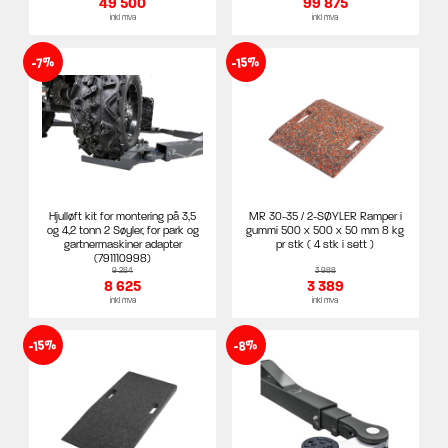
49 500
99 875
inkl mva
inkl mva
-15%
-7%
Hjulløft kit for montering på 3,5
MR 30-35 / 2-SØYLER Ramper i
og 4,2 tonn 2 Søyler, for park og
gummi 500 x 500 x 50 mm 8 kg
gartnermaskiner adapter
pr stk ( 4 stk i sett )
(791110998)
9 284
3 988
8 625
3 389
inkl mva
inkl mva
-15%
-8%