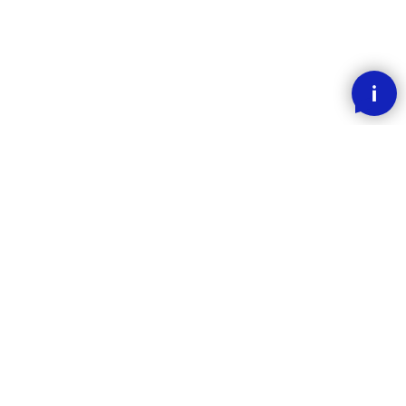
SMOOOTH BETALING MED KLARNA
RASK LEVERING