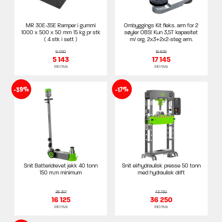
MR 30E-35E Ramper i gummi
Ombyggings Kit fleks. arm for 2
1000 x 500 x 50 mm 15 kg pr stk
søyler OBS! Kun 3,5T kapasitet
( 4 stk i sett )
m/ org. 2x3+2x2-steg arm.
6 050
18 625
5 143
17 145
inkl mva
inkl mva
-39%
-17%
Snit Batteridrevet jekk 40 tonn
Snit el/hydraulisk presse 50 tonn
150 m.m minimum
med hydraulisk drift
26 301
43 750
16 125
36 250
inkl mva
inkl mva