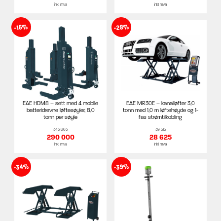
inkl mva
inkl mva
-28%
-16%
EAE HDM8 – sett med 4 mobile
EAE MR30E – kanalløfter 3,0
batteridrevne løftesøyler, 8,0
tonn med 1,0 m løftehøyde og 1-
tonn per søyle
fas strømtilkobling
343 663
39 515
290 000
28 625
inkl mva
inkl mva
-34%
-39%