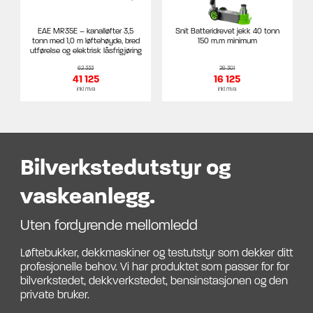
EAE MR35E – kanalløfter 3,5
Snit Batteridrevet jekk 40 tonn
tonn med 1,0 m løftehøyde, bred
150 m.m minimum
utførelse og elektrisk låsfrigjøring
62 333
26 301
41 125
16 125
inkl mva
inkl mva
Bilverkstedutstyr og
vaskeanlegg.
Uten fordyrende mellomledd
Løftebukker, dekkmaskiner og testutstyr som dekker ditt
profesjonelle behov. Vi har produktet som passer for for
bilverkstedet, dekkverkstedet, bensinstasjonen og den
private bruker.