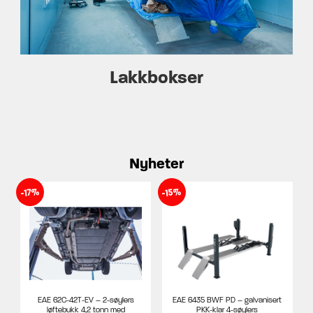
Lakkbokser
Nyheter
-15%
-17%
EAE 62C-42T-EV – 2-søylers
EAE 6435 BWF PD – galvanisert
løftebukk 4,2 tonn med
PKK-klar 4-søylers