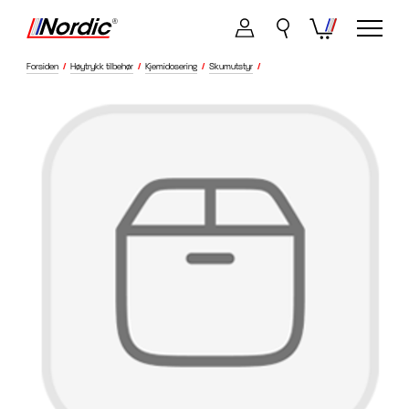
Forsiden
/
Høytrykk tilbehør
/
Kjemidosering
/
Skumutstyr
/