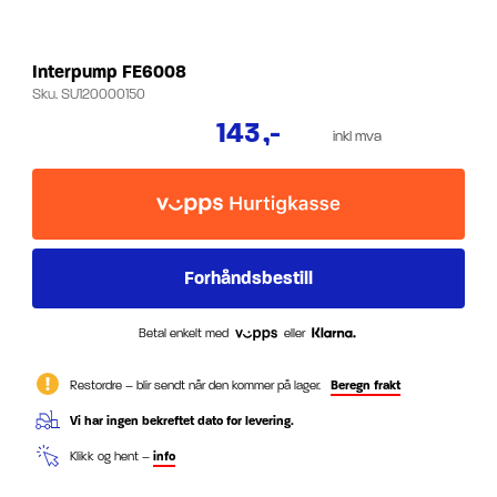
Interpump FE6008
Sku.
SU120000150
143
,-
inkl mva
Betal enkelt med
eller
Restordre – blir sendt når den kommer på lager.
Beregn frakt
Vi har ingen bekreftet dato for levering.
Klikk og hent –
info