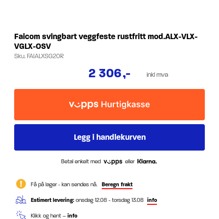
Faicom svingbart veggfeste rustfritt mod.ALX-VLX-
VGLX-OSV
Sku.
FAIALXSG20R
2 306
,-
inkl mva
Betal enkelt med
eller
Få på lager - kan sendes nå.
Beregn frakt
Estimert levering:
onsdag 12.08 - torsdag 13.08
info
Klikk og hent –
info