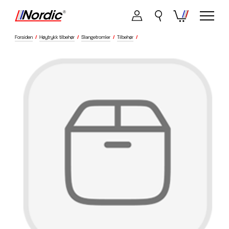
Forsiden
/
Høytrykk tilbehør
/
Slangetromler
/
Tilbehør
/