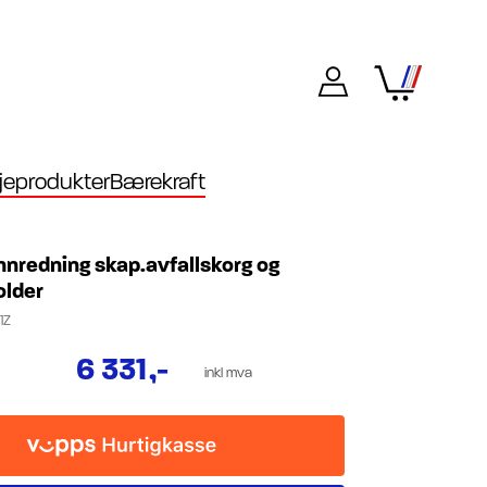
eprodukter
Bærekraft
nnredning skap.avfallskorg og
older
1Z
6 331
,-
inkl mva