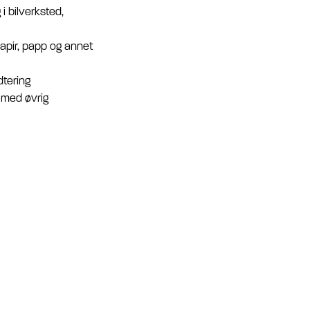
i bilverksted,
papir, papp og annet
dtering
 med øvrig