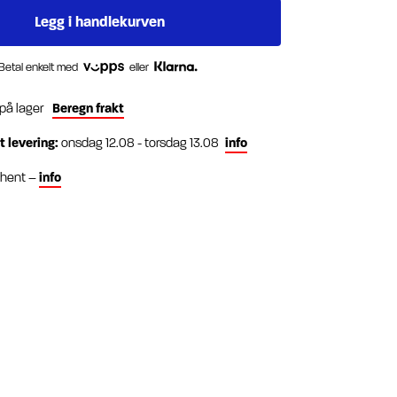
Betal enkelt med
eller
 på lager
Beregn frakt
t levering:
onsdag 12.08 - torsdag 13.08
info
g hent –
info