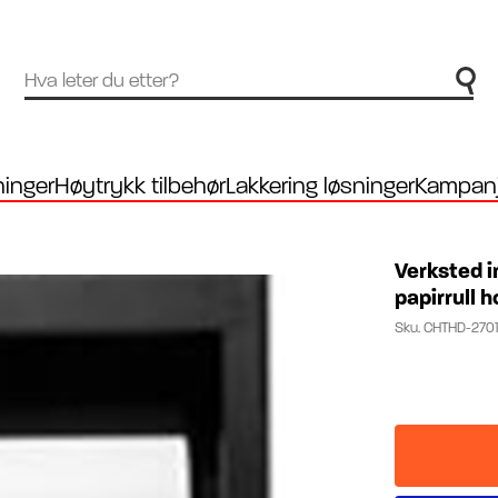
inger
Høytrykk tilbehør
Lakkering løsninger
Kampanj
Verksted i
papirrull h
Sku.
CHTHD-2701