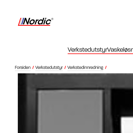
Verkstedutstyr
Vaskeløsn
Forsiden
/
Verkstedutstyr
/
Verkstedinnredning
/