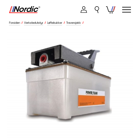
Forsiden
/
Verkstedutstyr
/
Løftebukker
/
Traversjekk
/