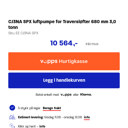
CJ3NA SPX luftpumpe for Traversløfter 680 mm 3,0
tonn
Sku.
EE CJ3NA SPX
10 564
,-
inkl mva
Betal enkelt med
eller
5 stykk på lager
Beregn frakt
Estimert levering:
tirsdag 11.08 - onsdag 12.08
info
Klikk og hent –
info