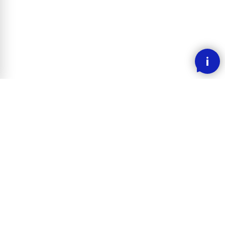
SMOOOTH BETALING MED KLARNA
RASK LEVERING