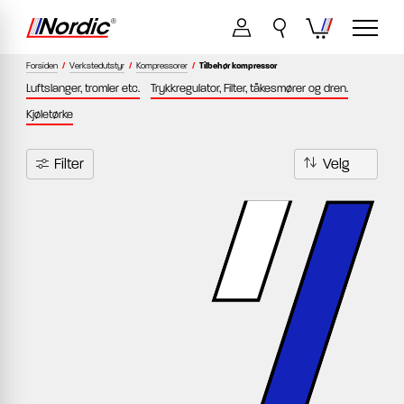
Forsiden
/
Verkstedutstyr
/
Kompressorer
/
Tilbehør kompressor
Luftslanger, tromler etc.
Trykkregulator, Filter, tåkesmører og dren.
Kjøletørke
Filter