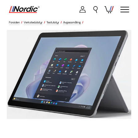
Forsiden
/
Verkstedutstyr
/
Testutstyr
/
Avgassmåling
/