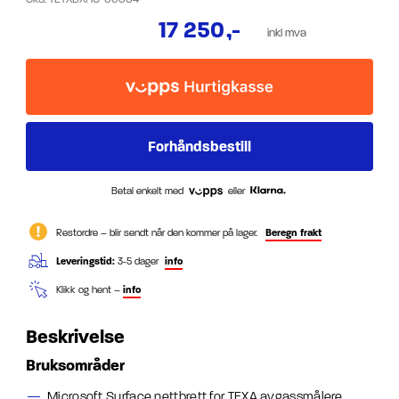
17 250
,-
inkl mva
Betal enkelt med
eller
Restordre – blir sendt når den kommer på lager.
Beregn frakt
Leveringstid:
3-5 dager
info
Klikk og hent –
info
Beskrivelse
Bruksområder
Microsoft Surface nettbrett for TEXA avgassmålere