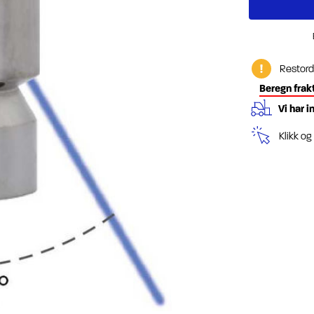
Restord
Beregn frak
Vi har i
Klikk o