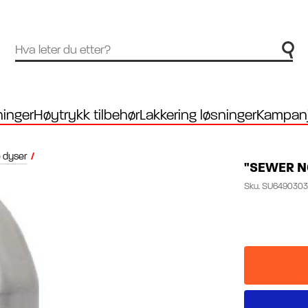
inger
Høytrykk tilbehør
Lakkering løsninger
Kampanj
e dyser
/
"SEWER NO
Sku.
SU6490303