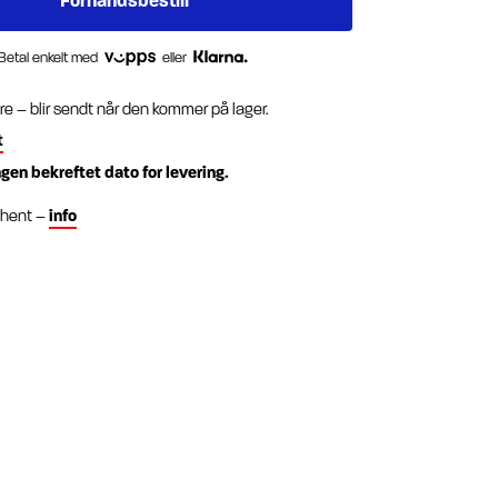
Betal enkelt med
eller
re – blir sendt når den kommer på lager.
t
ngen bekreftet dato for levering.
g hent –
info