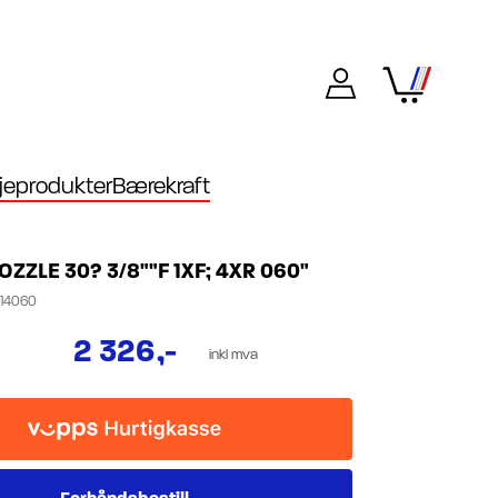
eprodukter
Bærekraft
ZZLE 30? 3/8""F 1XF; 4XR 060"
14060
2 326
,-
inkl mva