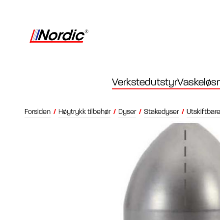
Verkstedutstyr
Vaskeløsn
Forsiden
/
Høytrykk tilbehør
/
Dyser
/
Stakedyser
/
Utskiftbar