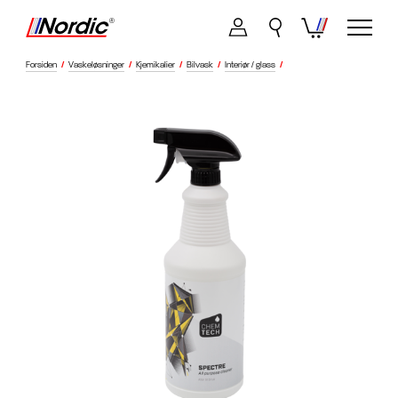
Forsiden
/
Vaskeløsninger
/
Kjemikalier
/
Bilvask
/
Interiør / glass
/