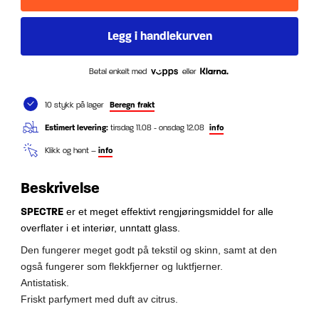
Betal enkelt med
eller
10 stykk på lager
Beregn frakt
Estimert levering:
tirsdag 11.08 - onsdag 12.08
info
Klikk og hent –
info
Beskrivelse
SPECTRE
er et meget effektivt rengjøringsmiddel for alle
overflater i et interiør, unntatt glass.
Den fungerer meget godt på tekstil og skinn, samt at den
også fungerer som flekkfjerner og luktfjerner.
Antistatisk.
Friskt parfymert med duft av citrus.