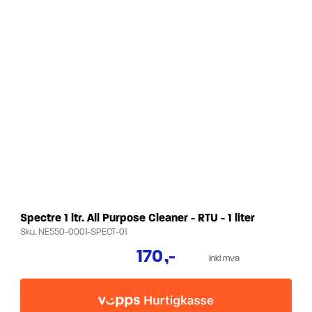
Spectre 1 ltr. All Purpose Cleaner - RTU - 1 liter
Sku.
NE550-0001-SPECT-01
170
,-
inkl mva