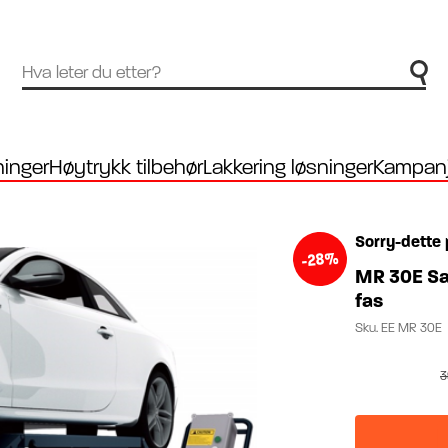
inger
Høytrykk tilbehør
Lakkering løsninger
Kampanj
Sorry-dette 
-28%
MR 30E Sak
fas
Sku.
EE MR 30E
3