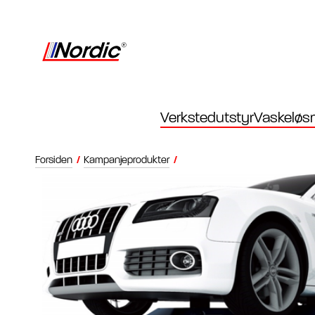
Verkstedutstyr
Vaskeløsn
Forsiden
/
Kampanjeprodukter
/