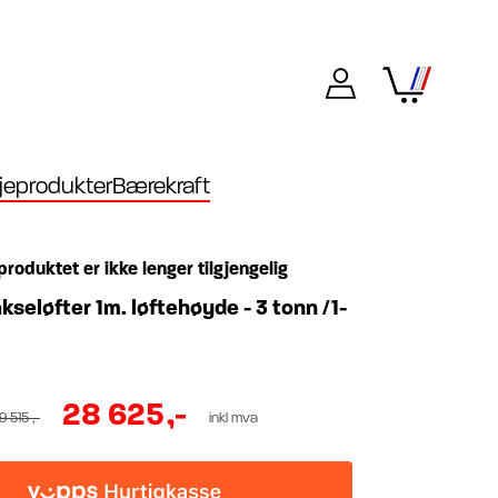
eprodukter
Bærekraft
produktet er ikke lenger tilgjengelig
seløfter 1m. løftehøyde - 3 tonn /1-
28 625
,-
9 515
,-
inkl mva