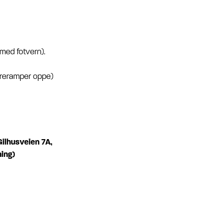
ed fotvern).
reramper oppe)
Gilhusveien 7A,
ing)