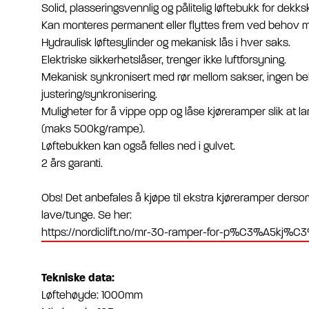
Solid, plasseringsvennlig og pålitelig løftebukk for dekkski
Kan monteres permanent eller flyttes frem ved behov med
Hydraulisk løftesylinder og mekanisk lås i hver saks.
Elektriske sikkerhetslåser, trenger ikke luftforsyning.
Mekanisk synkronisert med rør mellom sakser, ingen be
justering/synkronisering.
Muligheter for å vippe opp og låse kjøreramper slik at la
(maks 500kg/rampe).
Løftebukken kan også felles ned i gulvet.
2 års garanti.
Obs! Det anbefales å kjøpe til ekstra kjøreramper derso
lave/tunge. Se her:
https://nordiclift.no/mr-30-ramper-for-p%C3%A5kj%C3%
Tekniske data:
Løftehøyde: 1000mm