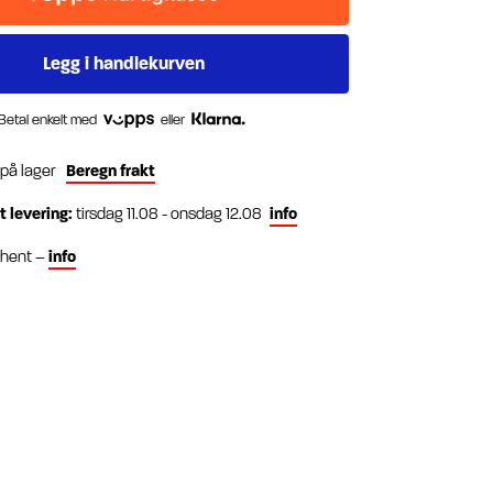
Betal enkelt med
eller
 på lager
Beregn frakt
t levering:
tirsdag 11.08 - onsdag 12.08
info
g hent –
info