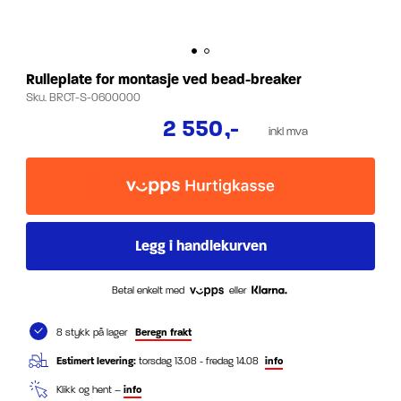
Rulleplate for montasje ved bead-breaker
Sku.
BRCT-S-0600000
2 550
,-
inkl mva
Betal enkelt med
eller
8 stykk på lager
Beregn frakt
Estimert levering:
torsdag 13.08 - fredag 14.08
info
Klikk og hent –
info