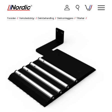
Forsiden
/
Verkstedutstyr
/
Dekkbehandling
/
Dekkomleggere
/
Tilbehør
/