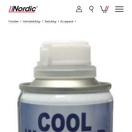
Forsiden
/
Verkstedutstyr
/
Testutstyr
/
Ac apparat
/