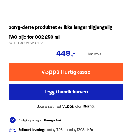
Sorry-dette produktet er ikke lenger tilgjengelig
PAG olje for CO2 250 ml
Sku.
TEXOL6076.Q.P2
448
,-
inkl mva
Betal enkelt med
eller
3 stykk på lager
Beregn frakt
Estimert levering:
tirsdag 11.08 - onsdag 12.08
info