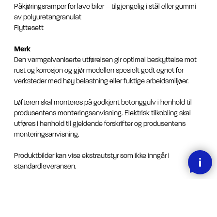
Påkjøringsramper for lave biler – tilgjengelig i stål eller gummi
av polyuretangranulat
Flyttesett
Merk
Den varmgalvaniserte utførelsen gir optimal beskyttelse mot
rust og korrosjon og gjør modellen spesielt godt egnet for
verksteder med høy belastning eller fuktige arbeidsmiljøer.
Løfteren skal monteres på godkjent betonggulv i henhold til
produsentens monteringsanvisning. Elektrisk tilkobling skal
utføres i henhold til gjeldende forskrifter og produsentens
monteringsanvisning.
Produktbilder kan vise ekstrautstyr som ikke inngår i
standardleveransen.
Produktbilder og tekniske spesifikasjoner kan avvike noe fra
faktisk leveranse.