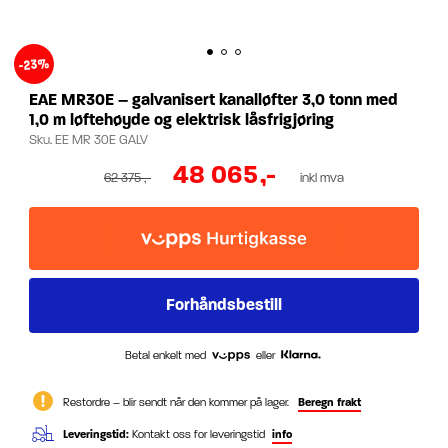
-23%
EAE MR30E – galvanisert kanalløfter 3,0 tonn med
1,0 m løftehøyde og elektrisk låsfrigjøring
Sku.
EE MR 30E GALV
48 065
,-
62 375
,-
inkl mva
Betal enkelt med
eller
Restordre – blir sendt når den kommer på lager.
Beregn frakt
Leveringstid:
Kontakt oss for leveringstid
info