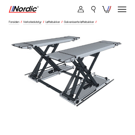
Forsiden
/
Verkstedutstyr
/
Løftebukker
/
Galvaniserte løftebukker
/