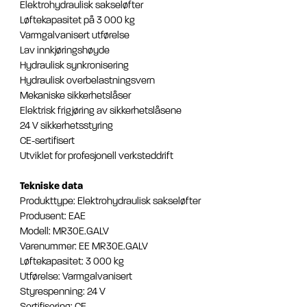
Elektrohydraulisk sakseløfter
Løftekapasitet på 3 000 kg
Varmgalvanisert utførelse
Lav innkjøringshøyde
Hydraulisk synkronisering
Hydraulisk overbelastningsvern
Mekaniske sikkerhetslåser
Elektrisk frigjøring av sikkerhetslåsene
24 V sikkerhetsstyring
CE-sertifisert
Utviklet for profesjonell verksteddrift
Tekniske data
Produkttype: Elektrohydraulisk sakseløfter
Produsent: EAE
Modell: MR30E.GALV
Varenummer: EE MR30E.GALV
Løftekapasitet: 3 000 kg
Utførelse: Varmgalvanisert
Styrespenning: 24 V
Sertifisering: CE