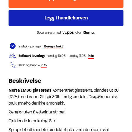
Betal enkelt med
eller
2 stykk på lager
Beregn frakt
Estimert levering:
mandag 10.08 - tirsdag 11.08
info
Klikk og hent –
info
Beskrivelse
Nerta LM30 glassrens
Konsentrert glassrens, blandes ut 1:6
(15%) med vann. 5ltr gir 30ltr ferdig produkt. Drøy/økonomisk i
bruk! Inneholder ikke amoniakk.
Rengjør uten å etterlate striper!
Gjeldende forpakning: 5ltr
Spray det utblandete produktet på overflaten som skal