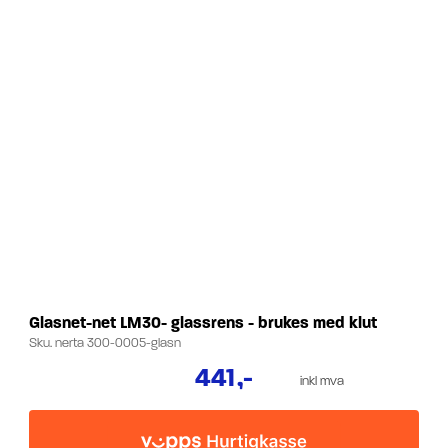
Glasnet-net LM30- glassrens - brukes med klut
Sku.
nerta 300-0005-glasn
441
,-
inkl mva