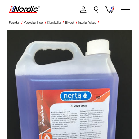
Forsiden
/
Vaskeløsninger
/
Kjemikalier
/
Bilvask
/
Interiør / glass
/