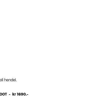
ll hendel.
OT - kr 1690.-