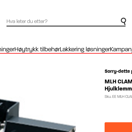
inger
Høytrykk tilbehør
Lakkering løsninger
Kampanj
Sorry-dette 
MLH CLAMP
Hjulklemm
Sku.
EE MLH CL