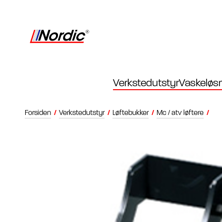
Verkstedutstyr
Vaskeløsn
Forsiden
/
Verkstedutstyr
/
Løftebukker
/
Mc / atv løftere
/