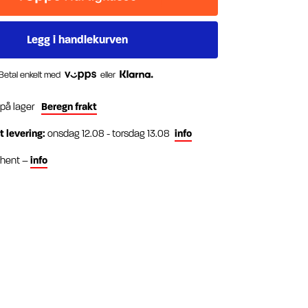
Betal enkelt med
eller
 på lager
Beregn frakt
t levering:
onsdag 12.08 - torsdag 13.08
info
g hent –
info