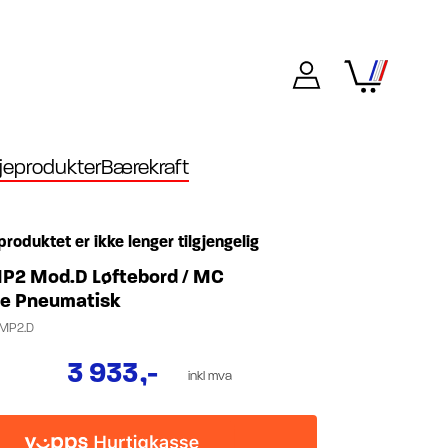
eprodukter
Bærekraft
produktet er ikke lenger tilgjengelig
2 Mod.D Løftebord / MC
e Pneumatisk
AMP2.D
3 933
,-
inkl mva