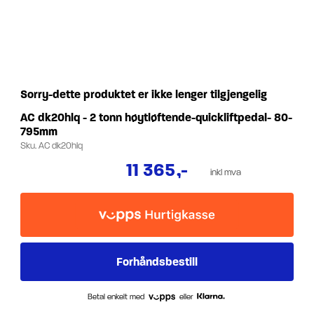
Sorry-dette produktet er ikke lenger tilgjengelig
AC dk20hlq - 2 tonn høytløftende-quickliftpedal- 80-
795mm
Sku.
AC dk20hlq
11 365
,-
inkl mva
Betal enkelt med
eller