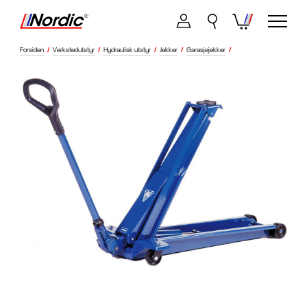
Forsiden
/
Verkstedutstyr
/
Hydraulisk utstyr
/
Jekker
/
Garasjejekker
/