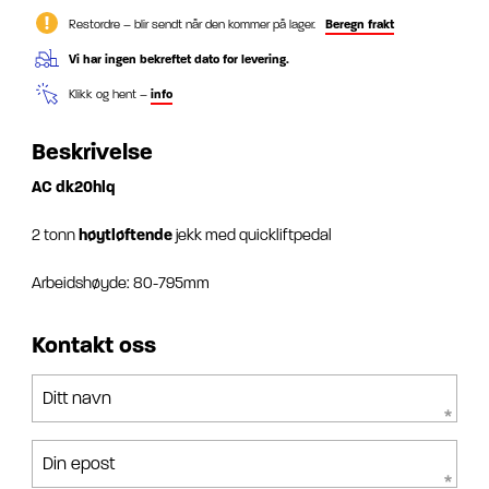
Restordre – blir sendt når den kommer på lager.
Beregn frakt
Vi har ingen bekreftet dato for levering.
Klikk og hent –
info
Beskrivelse
AC dk20hlq
2 tonn
høytløftende
jekk med quickliftpedal
Arbeidshøyde: 80-795mm
Kontakt oss
Ditt navn
Din epost