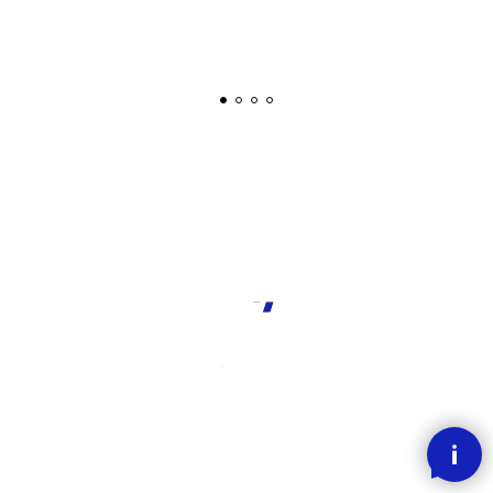
Easyclean wsf-400v-hetvann-stasjonær-150bar-
21lt-u/ tilbehør
Sku.
maz wsf 4050 400v
98 761
,-
inkl mva
Betal enkelt med
eller
Restordre – blir sendt når den kommer på lager.
Beregn frakt