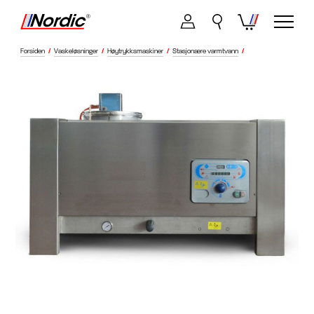
Forsiden
/
Vaskeløsninger
/
Høytrykksmaskiner
/
Stasjonære varmtvann
/