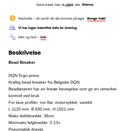
Betal enkelt med
eller
Restordre – blir sendt når den kommer på lager.
Beregn frakt
Vi har ingen bekreftet dato for levering.
Klikk og hent –
info
Beskrivelse
Bead Breaker
DQN Ergo-press
Kraftig bead breaker fra Belgiske DQN.
Beadløseren har en lineær bevegelse som gir en utmerket
kontroll ved bruk.
For lave profiler, run flat, motorsykkel, varebil.
L 1120 mm. B 830 mm, H 1551 mm
Maks dekkbredde: 36cm
Min/maks felgbredde: 2-13»
Pneumatisk drevet.