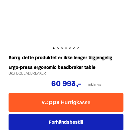
Sorry-dette produktet er ikke lenger tilgjengelig
Ergo-press ergonomic beadbraker table
Sku.
DQBEADBREAKER
60 993
,-
inkl mva