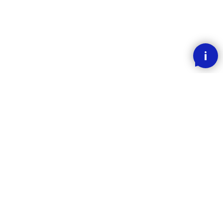
SMOOOTH BETALING MED KLARNA
RASK LEVERING