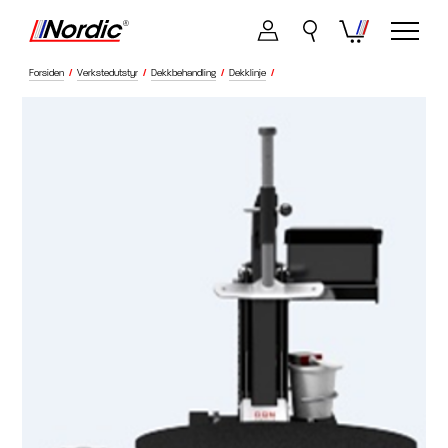
Forsiden
/
Verkstedutstyr
/
Dekkbehandling
/
Dekklinje
/