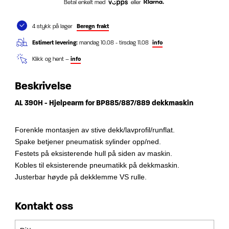
Betal enkelt med
eller
4 stykk på lager
Beregn frakt
Estimert levering:
mandag 10.08 - tirsdag 11.08
info
Klikk og hent –
info
Beskrivelse
AL 390H - Hjelpearm for BP885/887/889 dekkmaskin
Forenkle montasjen av stive dekk/lavprofil/runflat.
Spake betjener pneumatisk sylinder opp/ned.
Festets på eksisterende hull på siden av maskin.
Kobles til eksisterende pneumatikk på dekkmaskin.
Justerbar høyde på dekklemme VS rulle.
Kontakt oss