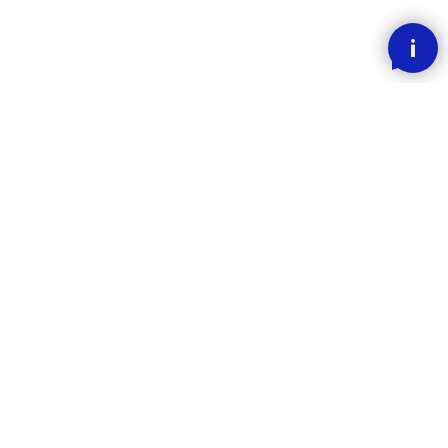
SMOOOTH BETALING MED KLARNA
RASK LEVERING
30 DAGERS ANGREFRIST