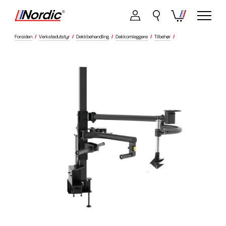
Forsiden
/
Verkstedutstyr
/
Dekkbehandling
/
Dekkomleggere
/
Tilbehør
/