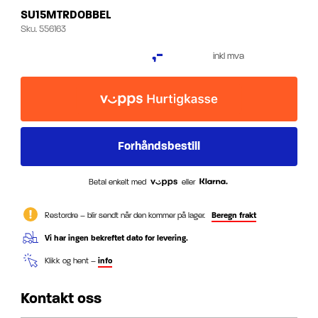
SU15MTRDOBBEL
Sku.
556163
,-
inkl mva
Betal enkelt med
eller
Restordre – blir sendt når den kommer på lager.
Beregn frakt
Vi har ingen bekreftet dato for levering.
Klikk og hent –
info
Kontakt oss