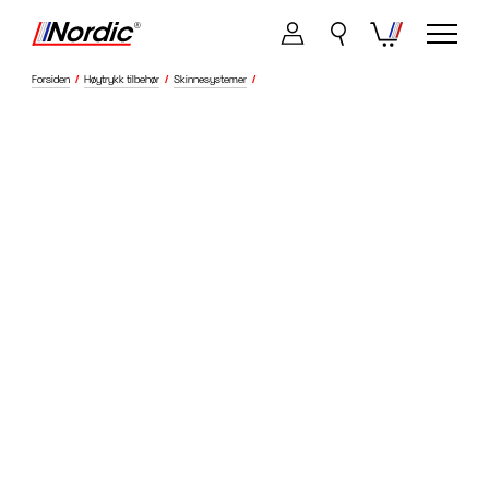
Forsiden
/
Høytrykk tilbehør
/
Skinnesystemer
/