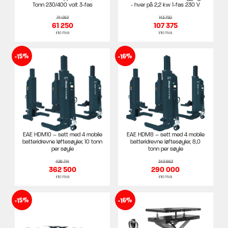
Tonn 230/400 volt 3-fas
- hver på 2,2 kw 1-fas 230 V
74 063
143 750
61 250
107 375
inkl mva
inkl mva
-15%
-16%
EAE HDM10 – sett med 4 mobile
EAE HDM8 – sett med 4 mobile
batteridrevne løftesøyler, 10 tonn
batteridrevne løftesøyler, 8,0
per søyle
tonn per søyle
426 714
343 663
362 500
290 000
inkl mva
inkl mva
-15%
-16%