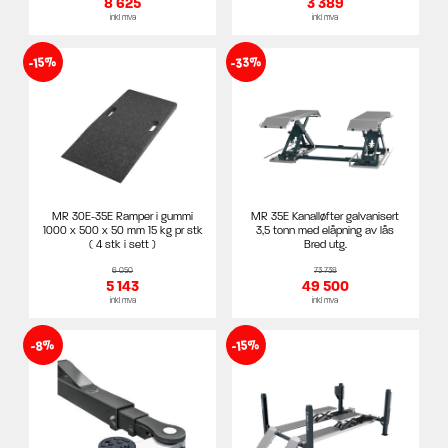
8 625
3 389
inkl mva
inkl mva
-33%
-15%
MR 30E-35E Ramper i gummi
MR 35E Kanalløfter galvanisert
1000 x 500 x 50 mm 15 kg pr stk
3,5 tonn med elåpning av lås
( 4 stk i sett )
Bred utg.
6 050
73 738
5 143
49 500
inkl mva
inkl mva
-15%
-8%