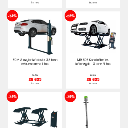
inkl mva
inkl mva
-34%
-28%
F9M 2-søyler løftebukk 3,5 tonn
MR 30E Kanalløfter 1m.
m/bunnramme 1-fas
løftehøyde - 3 tonn /1-fas
43 106
39 515
28 625
28 625
inkl mva
inkl mva
-34%
-39%