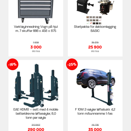
Verktøyinnredning Vogn på hjul
Startpakke for dekkomlegging
m. 7 skuffer 666 x 458 x 875
BASIC
7 859
39 379
3 000
25 900
inkl mva
inkl mva
-25%
-16%
EAE HDM8 – sett med 4 mobile
F 10M 2-søyler løftebukk 4,2
batteridrevne løftesøyler, 8,0
tonn m/bunnramme 1-fas
tonn per søyle
343 663
46 736
290 000
35 000