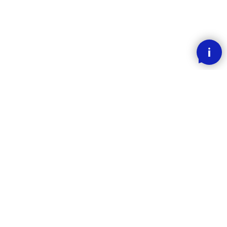
SMOOOTH BETALING MED KLARNA
RASK LEVERING