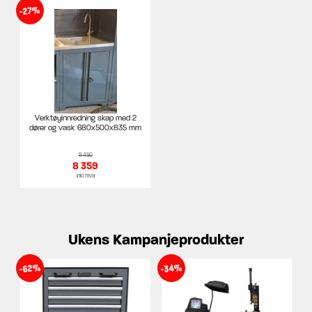
-27%
Verktøyinnredning skap med 2
dører og vask 680x500x835 mm
11 450
8 359
inkl mva
Ukens Kampanjeprodukter
-62%
-34%