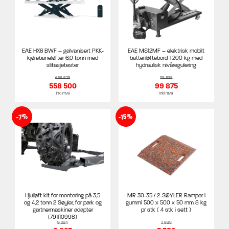
EAE HX6 BWF – galvanisert PKK-
EAE MS12MF – elektrisk mobilt
kjørebaneløfter 6,0 tonn med
batteriløftebord 1 200 kg med
slitasjetester
hydraulisk nivåregulering
658 625
118 855
558 500
99 875
inkl mva
inkl mva
-15%
-7%
Hjulløft kit for montering på 3,5
MR 30-35 / 2-SØYLER Ramper i
og 4,2 tonn 2 Søyler, for park og
gummi 500 x 500 x 50 mm 8 kg
gartnermaskiner adapter
pr stk ( 4 stk i sett )
(791110998)
9 284
3 988