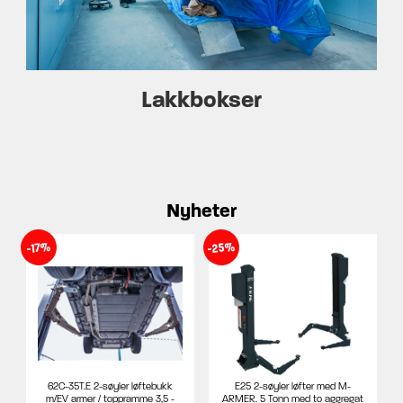
Lakkbokser
Nyheter
-25%
-17%
62C-35T.E 2-søyler løftebukk
E25 2-søyler løfter med M-
m/EV armer / toppramme 3,5 -
ARMER. 5 Tonn med to aggregat