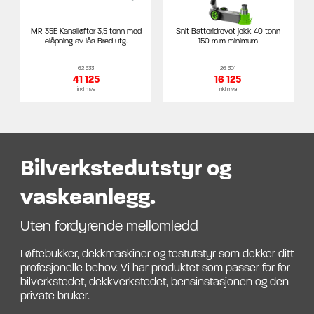
MR 35E Kanalløfter 3,5 tonn med
Snit Batteridrevet jekk 40 tonn
elåpning av lås Bred utg.
150 m.m minimum
62 333
26 301
41 125
16 125
inkl mva
inkl mva
Bilverkstedutstyr og
vaskeanlegg.
Uten fordyrende mellomledd
Løftebukker, dekkmaskiner og testutstyr som dekker ditt
profesjonelle behov. Vi har produktet som passer for for
bilverkstedet, dekkverkstedet, bensinstasjonen og den
private bruker.